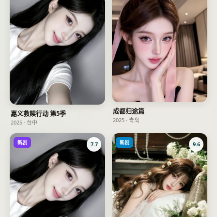
成都归途篇
嘉义救赎行动 第5季
2025
·
青岛
2025
·
台中
新剧
新剧
7.7
9.6