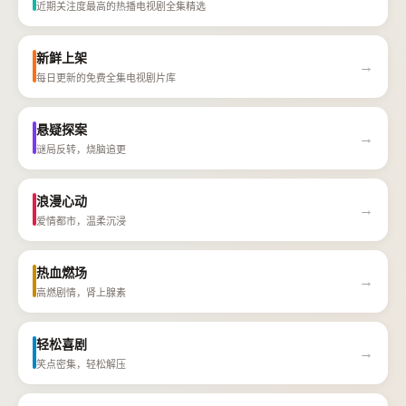
近期关注度最高的热播电视剧全集精选
新鲜上架
→
每日更新的免费全集电视剧片库
悬疑探案
→
谜局反转，烧脑追更
浪漫心动
→
爱情都市，温柔沉浸
热血燃场
→
高燃剧情，肾上腺素
轻松喜剧
→
笑点密集，轻松解压