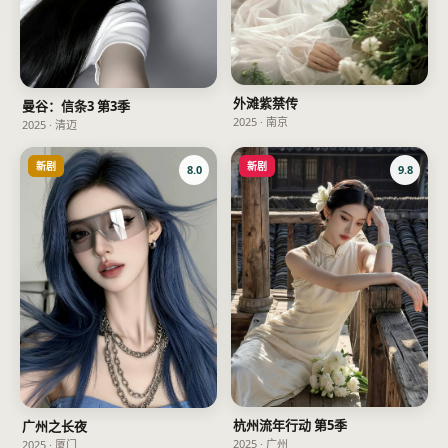
外滩紫禁传
曼谷：信条3 第3季
2025
·
南京
2025
·
清迈
新剧
新剧
8.0
9.8
杭州流年行动 第5季
广州之长夜
2025
·
广州
2025
·
厦门