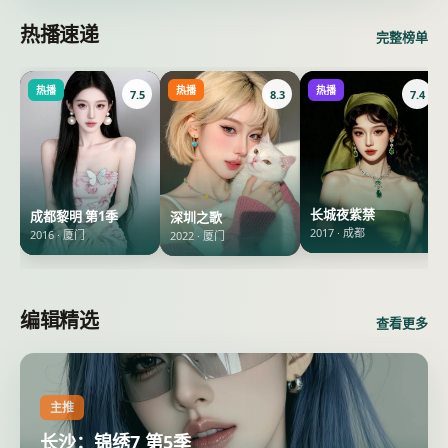
热播速递
完整榜单
热播
热播
热播
7.5
8.3
7.4
长城夜紫禁
成都黎明 第1季
深圳之歌
2017
·
成都
2016
·
厦门
2022
·
厦门
编辑精选
查看更多
主推
长沙：锦绣7 第5季