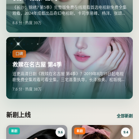
《长沙：锦绣7 第5季》完整版免费在线观看首选电视剧免费全集
观看，2024年成都出品奇幻电视剧，卡司李易峰、杨洋、张颂
文，2024年7月13日更新。
8.8
分 · 热度
39万
口碑
救赎在名古屋 第4季
追更高清日剧《救赎在名古屋 第4季》？2019年8月15日起电视
剧免费全集观看可看全集，三宅喜重执导，长泽雅美、松坂桃李
领衔，全集电视剧大全同步超清片源。
7.6
分 · 热度
38万
新剧上线
全部新剧
新剧
新剧
9.6
9.4