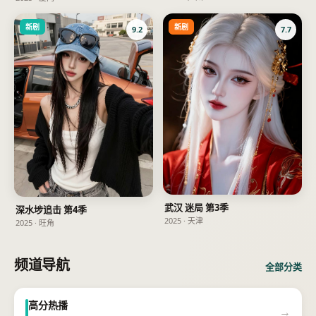
新剧
新剧
9.2
7.7
武汉 迷局 第3季
深水埗追击 第4季
2025
·
天津
2025
·
旺角
频道导航
全部分类
高分热播
→